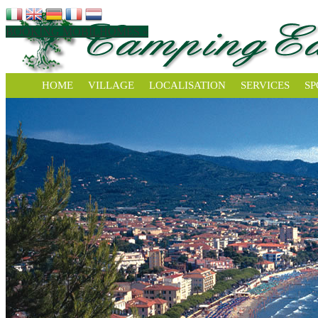
BOOKING MOBILHOMES »
HOME
VILLAGE
LOCALISATION
SERVICES
SP