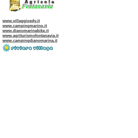
Web site of our Group:
www.villaggioedy.it
www.campingmarino.it
www.dianomarinabike.it
www.agriturismofontanavia.it
www.campingdianomarina.it