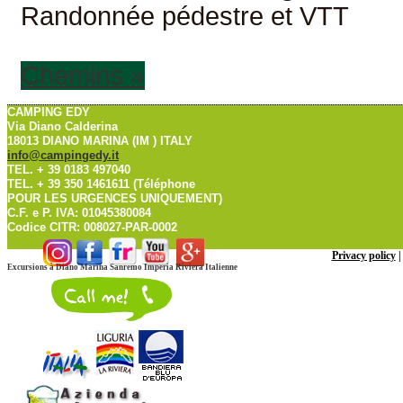
Randonnée pédestre et VTT
Chemins »
CAMPING EDY
Via Diano Calderina
18013 DIANO MARINA (IM ) ITALY
info@campingedy.it
TEL. + 39 0183 497040
TEL. + 39 350 1461611 (Téléphone
POUR LES URGENCES UNIQUEMENT)
C.F. e P. IVA: 01045380084
Codice CITR: 008027-PAR-0002
Privacy policy
Excursions à Diano Marina Sanremo Imperia Riviera Italienne