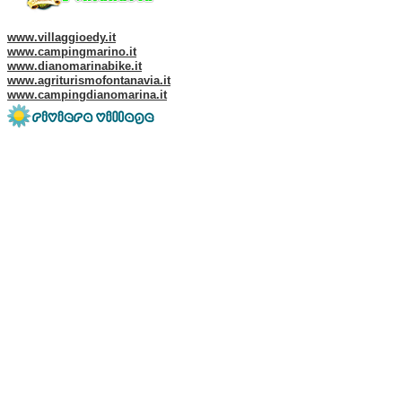
Web site of our Group:
www.villaggioedy.it
www.campingmarino.it
www.dianomarinabike.it
www.agriturismofontanavia.it
www.campingdianomarina.it