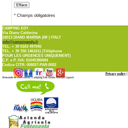
*
Champs obligatoires
CAMPING EDY
Via Diano Calderina
18013 DIANO MARINA (IM ) ITALY
info@campingedy.it
TEL. + 39 0183 497040
TEL. + 39 350 1461611 (Téléphone
POUR LES URGENCES UNIQUEMENT)
C.F. e P. IVA: 01045380084
Codice CITR: 008027-PAR-0002
Privacy policy
Demande de réservation | Camping Edy Diano Marina Ligurie