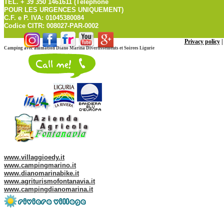
TEL. + 39 350 1461611 (Téléphone
POUR LES URGENCES UNIQUEMENT)
C.F. e P. IVA: 01045380084
Codice CITR: 008027-PAR-0002
Privacy policy
Camping avec animation Diano Marina Divertissements et Soirees Ligurie
Web site of our Group:
www.villaggioedy.it
www.campingmarino.it
www.dianomarinabike.it
www.agriturismofontanavia.it
www.campingdianomarina.it