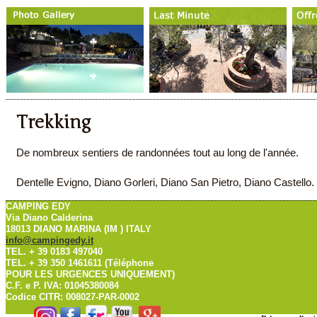
Trekking
De nombreux sentiers de randonnées tout au long de l'année.
Dentelle Evigno, Diano Gorleri, Diano San Pietro, Diano Castello. 
CAMPING EDY
Via Diano Calderina
18013 DIANO MARINA (IM ) ITALY
info@campingedy.it
TEL. + 39 0183 497040
TEL. + 39 350 1461611 (Téléphone
POUR LES URGENCES UNIQUEMENT)
C.F. e P. IVA: 01045380084
Codice CITR: 008027-PAR-0002