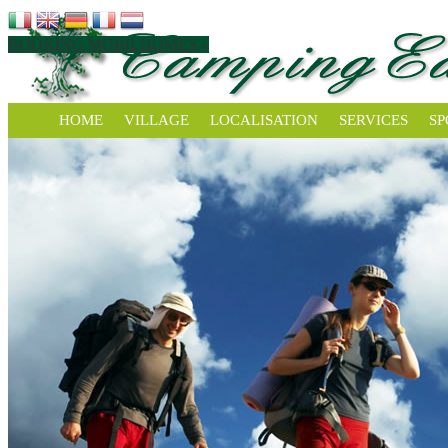
BOOKING MOBILHOMES »
HOME
VILLAGE
LOCALISATION
SERVICES
SP