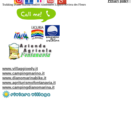
Privacy policy
Trakking Diano Marina sentiers randonnées Ligurie Riviera des Fleurs
Web site of our Group:
www.villaggioedy.it
www.campingmarino.it
www.dianomarinabike.it
www.agriturismofontanavia.it
www.campingdianomarina.it