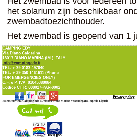
Het zwembad is voor iedereen toe
het solarium zijn beschikbaar on
zwembadtoezichthouder.
Het zwembad is geopend van 1 ju
CAMPING EDY
Via Diano Calderina
18013 DIANO MARINA (IM ) ITALY
info@campingedy.it
TEL. + 39 0183 497040
TEL. + 39 350 1461611 (Phone
FOR EMERGENCIES ONLY)
C.F. e P. IVA: 01045380084
Codice CITR: 008027-PAR-0002
Privacy policy
Bloemenriviera Camping met Zwembad Diano Marina Vakantiepark Imperia Ligurië