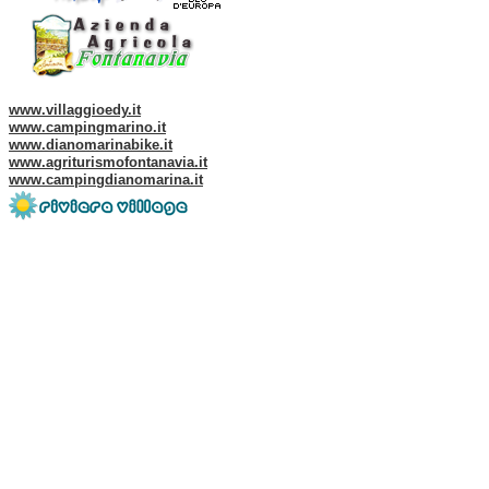
Web site of our Group:
www.villaggioedy.it
www.campingmarino.it
www.dianomarinabike.it
www.agriturismofontanavia.it
www.campingdianomarina.it