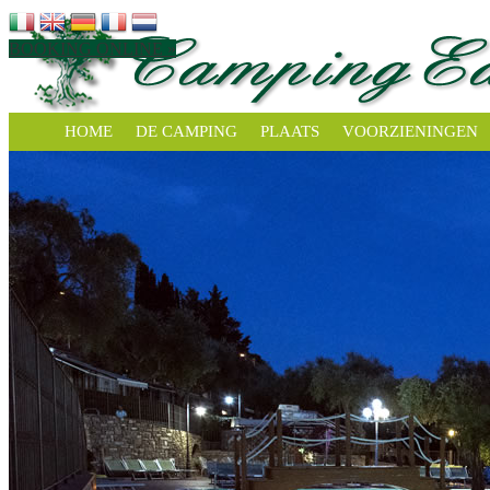
BOOKING ONLINE »
HOME
DE CAMPING
PLAATS
VOORZIENINGEN