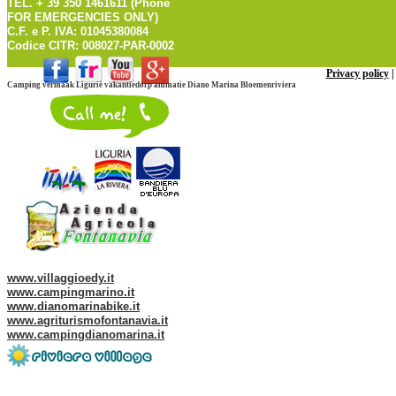
TEL. + 39 350 1461611 (Phone
FOR EMERGENCIES ONLY)
C.F. e P. IVA: 01045380084
Codice CITR: 008027-PAR-0002
Privacy policy
Camping vermaak Ligurië vakantiedorp animatie Diano Marina Bloemenriviera
Web site of our Group:
www.villaggioedy.it
www.campingmarino.it
www.dianomarinabike.it
www.agriturismofontanavia.it
www.campingdianomarina.it