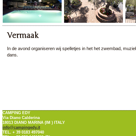
Vermaak
In de avond organiseren wij spelletjes in het het zwembad, muzie
dans.
CAMPING EDY
Via Diano Calderina
18013 DIANO MARINA (IM ) ITALY
info@campingedy.it
TEL. + 39 0183 497040