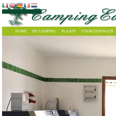
BOOKING ONLINE »
HOME
DE CAMPING
PLAATS
VOORZIENINGEN