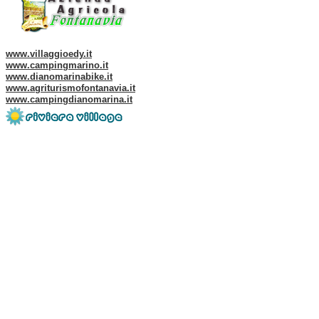
Web site of our Group:
www.villaggioedy.it
www.campingmarino.it
www.dianomarinabike.it
www.agriturismofontanavia.it
www.campingdianomarina.it