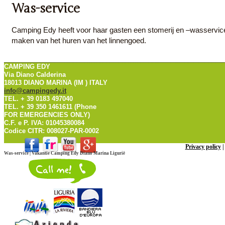
Was-service
Camping Edy heeft voor haar gasten een stomerij en –wasservice
maken van het huren van het linnengoed.
CAMPING EDY
Via Diano Calderina
18013 DIANO MARINA (IM ) ITALY
info@campingedy.it
TEL. + 39 0183 497040
TEL. + 39 350 1461611 (Phone
FOR EMERGENCIES ONLY)
C.F. e P. IVA: 01045380084
Codice CITR: 008027-PAR-0002
Privacy policy
Was-service | Vakantie Camping Edy Diano Marina Ligurië