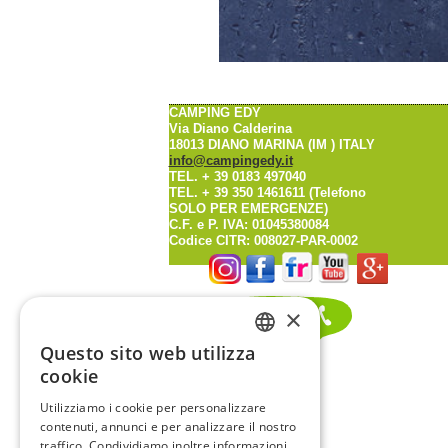
meteoblue
CAMPING EDY
Via Diano Calderina
18013 DIANO MARINA (IM ) ITALY
info@campingedy.it
TEL. + 39 0183 497040
TEL. + 39 350 1461611 (Telefono
SOLO PER EMERGENZE)
C.F. e P. IVA: 01045380084
Codice CITR: 008027-PAR-0002
×
Questo sito web utilizza
ITALIAN
cookie
ENGLISH
Utilizziamo i cookie per personalizzare
contenuti, annunci e per analizzare il nostro
FRENCH
traffico. Condividiamo inoltre informazioni