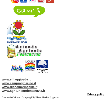
Web site of our Group:
www.villaggioedy.it
www.campingmarino.it
www.dianomarinabike.it
www.agriturismofontanavia.it
Privacy policy
Campo da Calcetto | Camping Edy Diano Marina (Liguria)