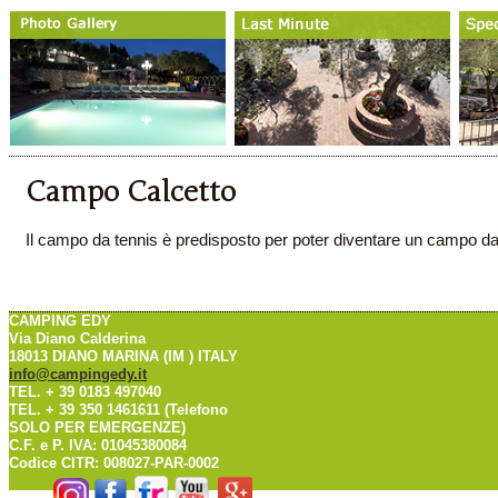
Campo Calcetto
Il campo da tennis è predisposto per poter diventare un campo da
CAMPING EDY
Via Diano Calderina
18013 DIANO MARINA (IM ) ITALY
info@campingedy.it
TEL. + 39 0183 497040
TEL. + 39 350 1461611 (Telefono
SOLO PER EMERGENZE)
C.F. e P. IVA: 01045380084
Codice CITR: 008027-PAR-0002